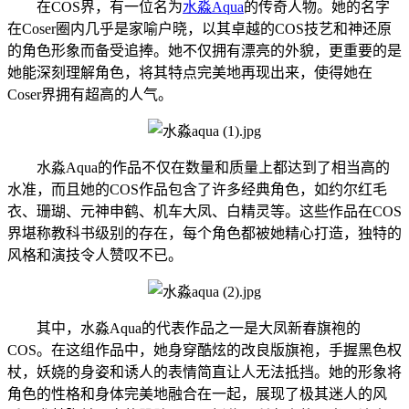
在COS界，有一位名为
水淼Aqua
的传奇人物。她的名字
在Coser圈内几乎是家喻户晓，以其卓越的COS技艺和神还原
的角色形象而备受追捧。她不仅拥有漂亮的外貌，更重要的是
她能深刻理解角色，将其特点完美地再现出来，使得她在
Coser界拥有超高的人气。
水淼Aqua的作品不仅在数量和质量上都达到了相当高的
水准，而且她的COS作品包含了许多经典角色，如约尔红毛
衣、珊瑚、元神申鹤、机车大凤、白精灵等。这些作品在COS
界堪称教科书级别的存在，每个角色都被她精心打造，独特的
风格和演技令人赞叹不已。
其中，水淼Aqua的代表作品之一是大凤新春旗袍的
COS。在这组作品中，她身穿酷炫的改良版旗袍，手握黑色权
杖，妖娆的身姿和诱人的表情简直让人无法抵挡。她的形象将
角色的性格和身体完美地融合在一起，展现了极其迷人的风