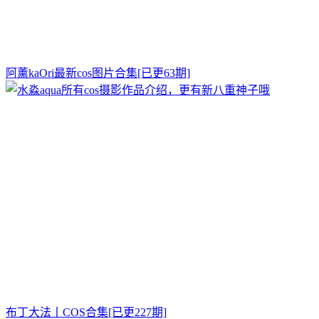
阿薰kaOri最新cos图片合集[已更63期]
布丁大法丨COS合集[已更227期]