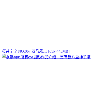
桜井宁宁 NO.067 双马尾JK [65P-443MB]