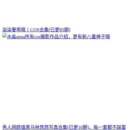
柒柒要乖哦丨COS合集[已更85期]
秀人网颜值黑马林悠悠写真合集[已更10期]，每一套都不踩雷