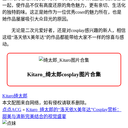
一起，使作品不仅有高度还原的角色魅力，更有亲切、生活化
的独特韵味。这正是她作为一位优秀coser的魅力所在，也是
她作品屡屡吸引大众目光的原因。
无论是二次元爱好者，还是对cosplay感兴趣的新人，相信
这组“洛天依X美年达”的作品都能带给大家不一样的惊喜与感
动。
Kitaro_绮太郎cosplay图片合集
Kitaro绮太郎
本文配图来自网络，如有侵权请联系删除。
点点ACG
»
Kitaro_绮太郎的“洛天依X美年达”Cosplay赏析：
甜美与清新完美结合的视觉盛宴