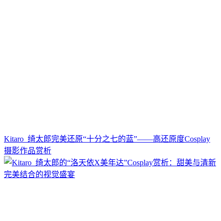
Kitaro_绮太郎完美还原“十分之七的蓝”——高还原度Cosplay
摄影作品赏析