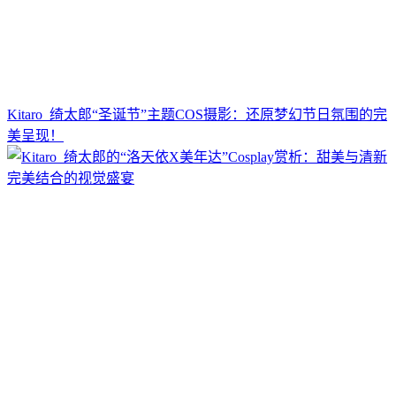
Kitaro_绮太郎“圣诞节”主题COS摄影：还原梦幻节日氛围的完
美呈现！