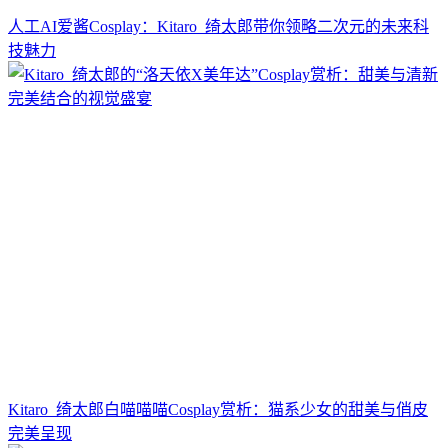
人工AI爱酱Cosplay：Kitaro_绮太郎带你领略二次元的未来科
技魅力
Kitaro_绮太郎白喵喵喵Cosplay赏析：猫系少女的甜美与俏皮
完美呈现