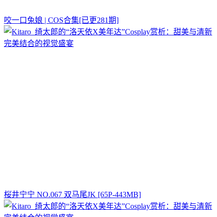
咬一口兔娘 | COS合集[已更281期]
桜井宁宁 NO.067 双马尾JK [65P-443MB]