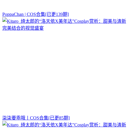
PoppaChan | COS合集[已更139期]
柒柒要乖哦丨COS合集[已更85期]