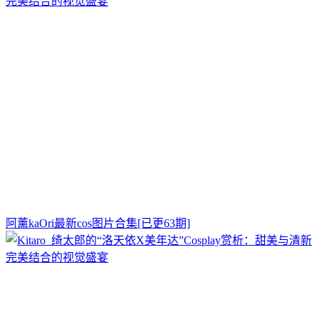
阿薰kaOri最新cos图片合集[已更63期]