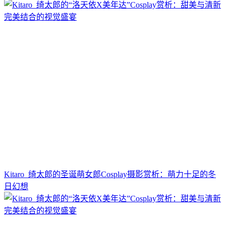
Kitaro_绮太郎的圣诞萌女郎Cosplay摄影赏析：萌力十足的冬
日幻想