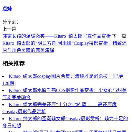
点妹
分享到：
上一篇
邻家女孩的温暖微笑——Kitaro_绮太郎写真作品赏析
下一篇
Kitaro_绮太郎的“明日方舟 阿米娅”Cosplay摄影赏析：精致还
原与角色灵魂的完美演绎
相关推荐
Kitaro_绮太郎cosplay图片合集：清纯才是必杀技！[已更
128期]
Kitaro_绮太郎水原千鹤COS摄影作品赏析：少女心与甜美
气质完美融合
Kitaro_绮太郎完美还原“十分之七的蓝”——高还原度
Cosplay摄影作品赏析
Kitaro_绮太郎的圣诞萌女郎Cosplay摄影赏析：萌力十足的
冬日幻想