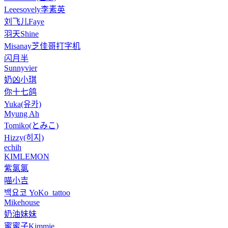
Leeesovely李素英
刘飞儿Faye
羽天Shine
Misanay芝佳哥打字机
闪月半
Sunnyvier
奶凶小琪
你十七鸽
Yuka(유카)
Myung Ah
Tomiko(とみこ)
Hizzy(히지)
echih
KIMLEMON
紫氯氯
喵小吉
백요코 YoKo_tattoo
Mikehouse
奶油妹妹
蜜蜜子Kimmie