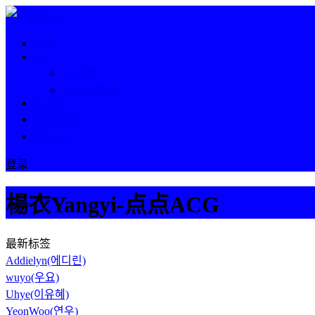
首页
cos
cos合集
cosplay精选
Xiuren
解压教程
加入vip
登录
楊衣Yangyi-点点ACG
最新标签
Addielyn(에디린)
wuyo(우요)
Uhye(이유혜)
YeonWoo(연우)