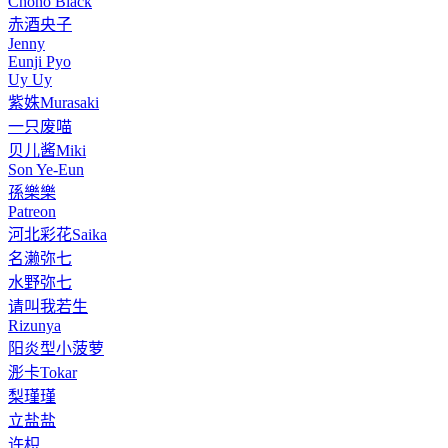
Chono Black
赤酒央子
Jenny
Eunji Pyo
Uy Uy
紫姝Murasaki
一只废喵
贝儿酱Miki
Son Ye-Eun
孫樂樂
Patreon
河北彩花Saika
名濑弥七
水野弥七
请叫我若生
Rizunya
阳炎型小菠萝
浵卡Tokar
梨瑾瑾
立盐盐
许枳