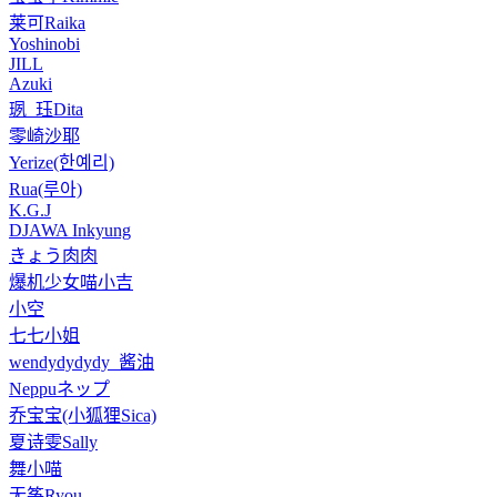
莱可Raika
Yoshinobi
JILL
Azuki
珟_珏Dita
零崎沙耶
Yerize(한예리)
Rua(루아)
K.G.J
DJAWA Inkyung
きょう肉肉
爆机少女喵小吉
小空
七七小姐
wendydydydy_酱油
Neppuネップ
乔宝宝(小狐狸Sica)
夏诗雯Sally
舞小喵
无筝Ryou