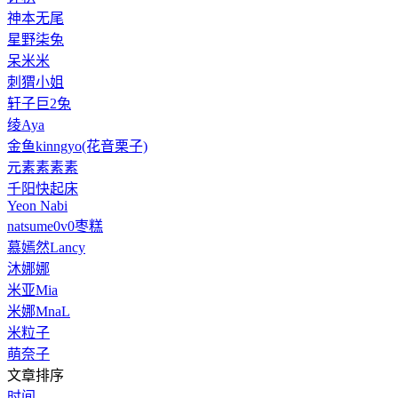
神本无尾
星野柒兔
呆米米
刺猬小姐
轩子巨2兔
绫Aya
金鱼kinngyo(花音栗子)
元素素素素
千阳快起床
Yeon Nabi
natsume0v0枣糕
慕嫣然Lancy
沐娜娜
米亚Mia
米娜MnaL
米粒子
萌奈子
文章排序
时间