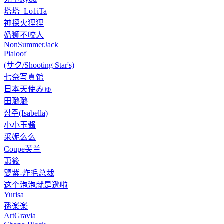
塔塔_Lo1iTa
神探火狸狸
奶狮不咬人
NonSummerJack
Pialoof
(サク/Shooting Star's)
七奈写真馆
日本天使みゅ
田璐璐
장주(Isabella)
小小玉酱
采妮么么
Coupe芙兰
萧筱
婴紫-炸毛总裁
这个泡泡就是逊啦
Yurisa
孫楽楽
ArtGravia