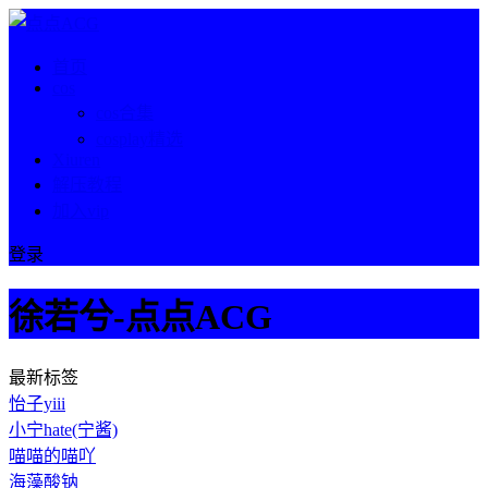
首页
cos
cos合集
cosplay精选
Xiuren
解压教程
加入vip
登录
徐若兮-点点ACG
最新标签
怡子yiii
小宁hate(宁酱)
喵喵的喵吖
海藻酸钠