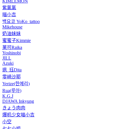
KIMLEMON
紫氯氯
喵小吉
백요코 YoKo_tattoo
Mikehouse
奶油妹妹
蜜蜜子Kimmie
莱可Raika
Yoshinobi
JILL
Azuki
珟_珏Dita
零崎沙耶
Yerize(한예리)
Rua(루아)
K.G.J
DJAWA Inkyung
きょう肉肉
爆机少女喵小吉
小空
七七小姐