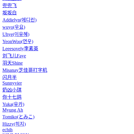
兜兜飞
坂坂白
Addielyn(에디린)
wuyo(우요)
Uhye(이유혜)
YeonWoo(연우)
Leeesovely李素英
刘飞儿Faye
羽天Shine
Misanay芝佳哥打字机
闪月半
Sunnyvier
奶凶小琪
你十七鸽
Yuka(유카)
Myung Ah
Tomiko(とみこ)
Hizzy(히지)
echih