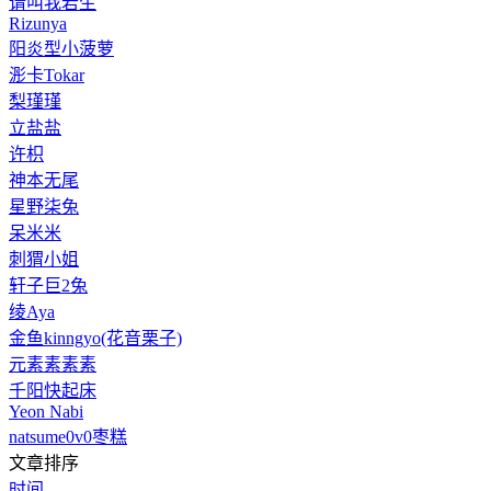
请叫我若生
Rizunya
阳炎型小菠萝
浵卡Tokar
梨瑾瑾
立盐盐
许枳
神本无尾
星野柒兔
呆米米
刺猬小姐
轩子巨2兔
绫Aya
金鱼kinngyo(花音栗子)
元素素素素
千阳快起床
Yeon Nabi
natsume0v0枣糕
文章排序
时间