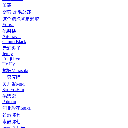
萧筱
婴紫-炸毛总裁
这个泡泡就是逊啦
Yurisa
孫楽楽
ArtGravia
Chono Black
赤酒央子
Jenny
Eunji Pyo
Uy Uy
紫姝Murasaki
一只废喵
贝儿酱Miki
Son Ye-Eun
孫樂樂
Patreon
河北彩花Saika
名濑弥七
水野弥七