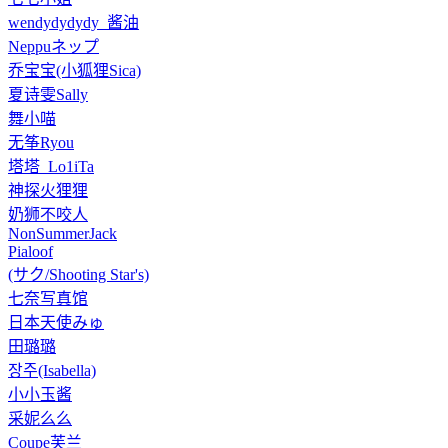
wendydydydy_酱油
Neppuネップ
乔宝宝(小狐狸Sica)
夏诗雯Sally
舞小喵
无筝Ryou
塔塔_Lo1iTa
神探火狸狸
奶狮不咬人
NonSummerJack
Pialoof
(サク/Shooting Star's)
七奈写真馆
日本天使みゅ
田璐璐
장주(Isabella)
小小玉酱
采妮么么
Coupe芙兰