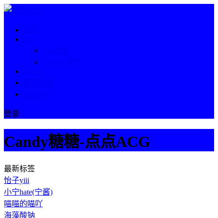
首页
cos
cos合集
cosplay精选
Xiuren
解压教程
加入vip
登录
Candy糖糖-点点ACG
最新标签
怡子yiii
小宁hate(宁酱)
喵喵的喵吖
海藻酸钠