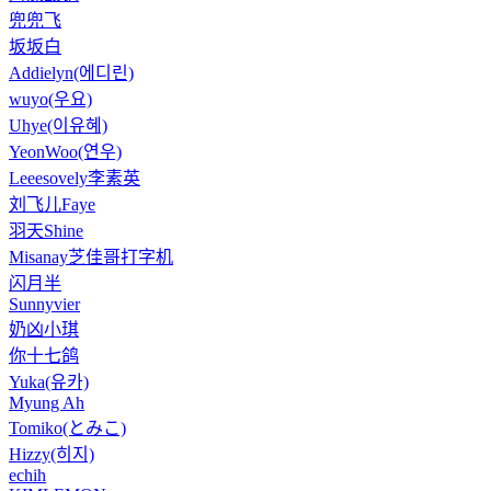
兜兜飞
坂坂白
Addielyn(에디린)
wuyo(우요)
Uhye(이유혜)
YeonWoo(연우)
Leeesovely李素英
刘飞儿Faye
羽天Shine
Misanay芝佳哥打字机
闪月半
Sunnyvier
奶凶小琪
你十七鸽
Yuka(유카)
Myung Ah
Tomiko(とみこ)
Hizzy(히지)
echih