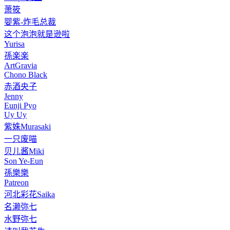
萧筱
婴紫-炸毛总裁
这个泡泡就是逊啦
Yurisa
孫楽楽
ArtGravia
Chono Black
赤酒央子
Jenny
Eunji Pyo
Uy Uy
紫姝Murasaki
一只废喵
贝儿酱Miki
Son Ye-Eun
孫樂樂
Patreon
河北彩花Saika
名濑弥七
水野弥七