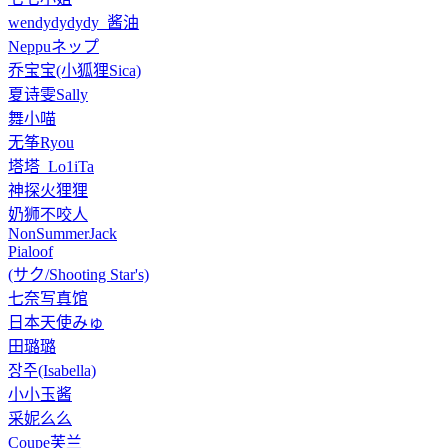
wendydydydy_酱油
Neppuネップ
乔宝宝(小狐狸Sica)
夏诗雯Sally
舞小喵
无筝Ryou
塔塔_Lo1iTa
神探火狸狸
奶狮不咬人
NonSummerJack
Pialoof
(サク/Shooting Star's)
七奈写真馆
日本天使みゅ
田璐璐
장주(Isabella)
小小玉酱
采妮么么
Coupe芙兰