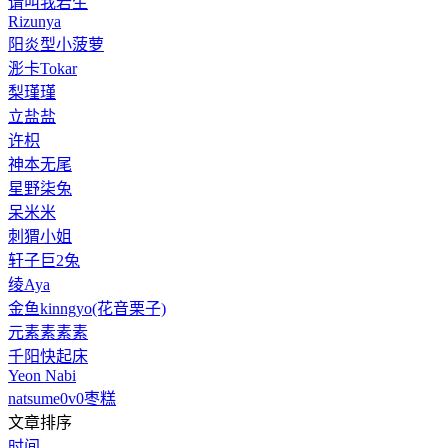
请叫我若生
Rizunya
阳炎型小菠萝
浵卡Tokar
梨瑾瑾
立盐盐
许枳
神本无尾
星野柒兔
呆米米
刺猬小姐
轩子巨2兔
绫Aya
金鱼kinngyo(花音栗子)
元素素素素
千阳快起床
Yeon Nabi
natsume0v0枣糕
文章排序
时间