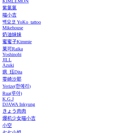
KIMLEMON
紫氯氯
喵小吉
백요코 YoKo_tattoo
Mikehouse
奶油妹妹
蜜蜜子Kimmie
莱可Raika
Yoshinobi
JILL
Azuki
珟_珏Dita
零崎沙耶
Yerize(한예리)
Rua(루아)
K.G.J
DJAWA Inkyung
きょう肉肉
爆机少女喵小吉
小空
七七小姐