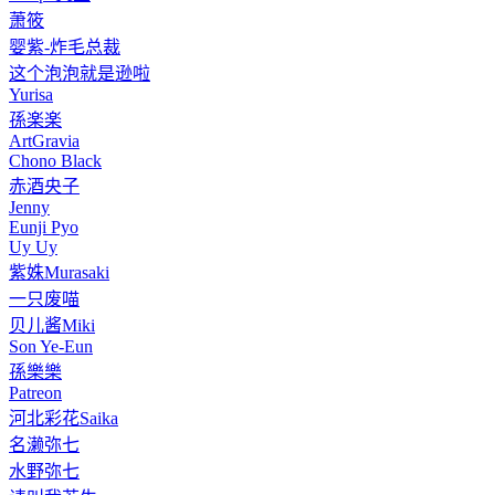
萧筱
婴紫-炸毛总裁
这个泡泡就是逊啦
Yurisa
孫楽楽
ArtGravia
Chono Black
赤酒央子
Jenny
Eunji Pyo
Uy Uy
紫姝Murasaki
一只废喵
贝儿酱Miki
Son Ye-Eun
孫樂樂
Patreon
河北彩花Saika
名濑弥七
水野弥七