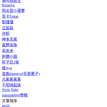
请叫我若生
Rizunya
阳炎型小菠萝
浵卡Tokar
梨瑾瑾
立盐盐
许枳
神本无尾
星野柒兔
呆米米
刺猬小姐
轩子巨2兔
绫Aya
金鱼kinngyo(花音栗子)
元素素素素
千阳快起床
Yeon Nabi
natsume0v0枣糕
文章排序
时间