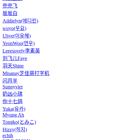
兜兜飞
坂坂白
Addielyn(에디린)
wuyo(우요)
Uhye(이유혜)
YeonWoo(연우)
Leeesovely李素英
刘飞儿Faye
羽天Shine
Misanay芝佳哥打字机
闪月半
Sunnyvier
奶凶小琪
你十七鸽
Yuka(유카)
Myung Ah
Tomiko(とみこ)
Hizzy(히지)
echih