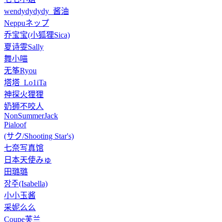
wendydydydy_酱油
Neppuネップ
乔宝宝(小狐狸Sica)
夏诗雯Sally
舞小喵
无筝Ryou
塔塔_Lo1iTa
神探火狸狸
奶狮不咬人
NonSummerJack
Pialoof
(サク/Shooting Star's)
七奈写真馆
日本天使みゅ
田璐璐
장주(Isabella)
小小玉酱
采妮么么
Coupe芙兰