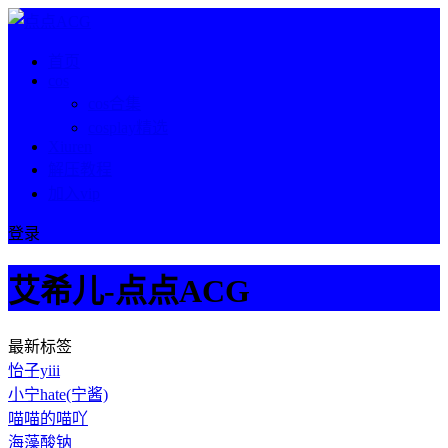
首页
cos
cos合集
cosplay精选
Xiuren
解压教程
加入vip
登录
艾希儿-点点ACG
最新标签
怡子yiii
小宁hate(宁酱)
喵喵的喵吖
海藻酸钠