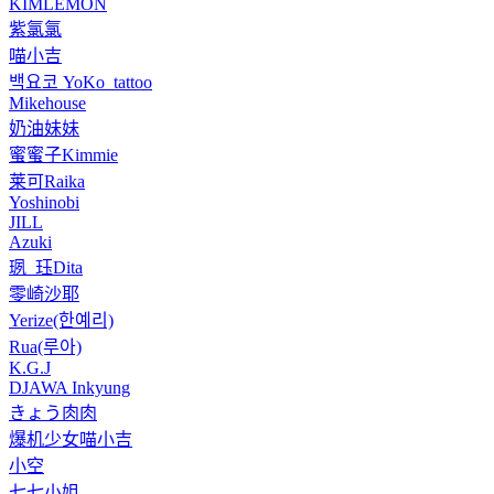
KIMLEMON
紫氯氯
喵小吉
백요코 YoKo_tattoo
Mikehouse
奶油妹妹
蜜蜜子Kimmie
莱可Raika
Yoshinobi
JILL
Azuki
珟_珏Dita
零崎沙耶
Yerize(한예리)
Rua(루아)
K.G.J
DJAWA Inkyung
きょう肉肉
爆机少女喵小吉
小空
七七小姐