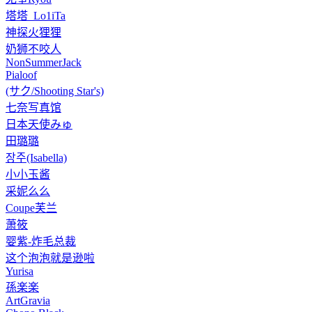
塔塔_Lo1iTa
神探火狸狸
奶狮不咬人
NonSummerJack
Pialoof
(サク/Shooting Star's)
七奈写真馆
日本天使みゅ
田璐璐
장주(Isabella)
小小玉酱
采妮么么
Coupe芙兰
萧筱
婴紫-炸毛总裁
这个泡泡就是逊啦
Yurisa
孫楽楽
ArtGravia