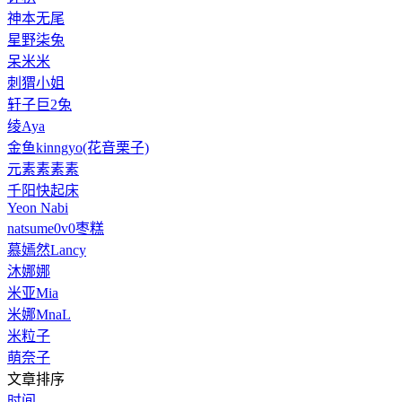
神本无尾
星野柒兔
呆米米
刺猬小姐
轩子巨2兔
绫Aya
金鱼kinngyo(花音栗子)
元素素素素
千阳快起床
Yeon Nabi
natsume0v0枣糕
慕嫣然Lancy
沐娜娜
米亚Mia
米娜MnaL
米粒子
萌奈子
文章排序
时间