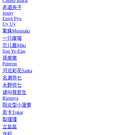
Chono Black
赤酒央子
Jenny
Eunji Pyo
Uy Uy
紫姝Murasaki
一只废喵
贝儿酱Miki
Son Ye-Eun
孫樂樂
Patreon
河北彩花Saika
名濑弥七
水野弥七
请叫我若生
Rizunya
阳炎型小菠萝
浵卡Tokar
梨瑾瑾
立盐盐
许枳