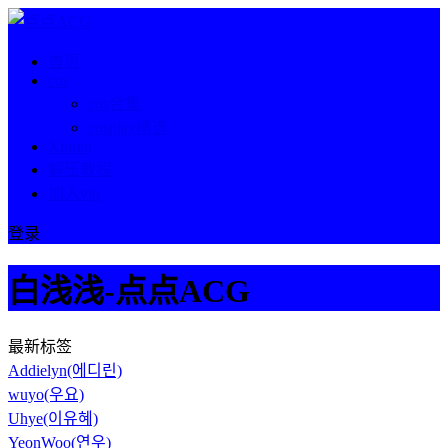
首页
cos
cos合集
cosplay精选
Xiuren
解压教程
加入vip
登录
白浅浅-点点ACG
最新标签
Addielyn(에디린)
wuyo(우요)
Uhye(이유혜)
YeonWoo(연우)