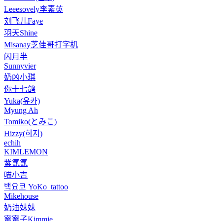
Leeesovely李素英
刘飞儿Faye
羽天Shine
Misanay芝佳哥打字机
闪月半
Sunnyvier
奶凶小琪
你十七鸽
Yuka(유카)
Myung Ah
Tomiko(とみこ)
Hizzy(히지)
echih
KIMLEMON
紫氯氯
喵小吉
백요코 YoKo_tattoo
Mikehouse
奶油妹妹
蜜蜜子Kimmie