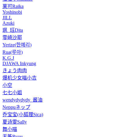
莱可Raika
Yoshinobi
JILL
Azuki
珟_珏Dita
零崎沙耶
Yerize(한예리)
Rua(루아)
K.G.J
DJAWA Inkyung
きょう肉肉
爆机少女喵小吉
小空
七七小姐
wendydydydy_酱油
Neppuネップ
乔宝宝(小狐狸Sica)
夏诗雯Sally
舞小喵
无筝Ryou