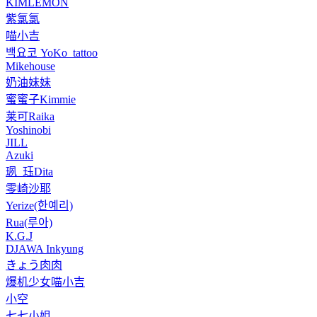
KIMLEMON
紫氯氯
喵小吉
백요코 YoKo_tattoo
Mikehouse
奶油妹妹
蜜蜜子Kimmie
莱可Raika
Yoshinobi
JILL
Azuki
珟_珏Dita
零崎沙耶
Yerize(한예리)
Rua(루아)
K.G.J
DJAWA Inkyung
きょう肉肉
爆机少女喵小吉
小空
七七小姐