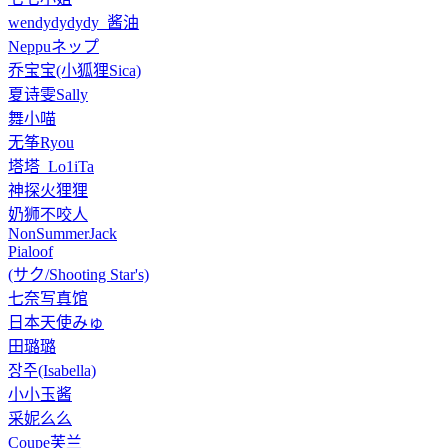
wendydydydy_酱油
Neppuネップ
乔宝宝(小狐狸Sica)
夏诗雯Sally
舞小喵
无筝Ryou
塔塔_Lo1iTa
神探火狸狸
奶狮不咬人
NonSummerJack
Pialoof
(サク/Shooting Star's)
七奈写真馆
日本天使みゅ
田璐璐
장주(Isabella)
小小玉酱
采妮么么
Coupe芙兰