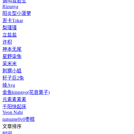
请叫我若生
Rizunya
阳炎型小菠萝
浵卡Tokar
梨瑾瑾
立盐盐
许枳
神本无尾
星野柒兔
呆米米
刺猬小姐
轩子巨2兔
绫Aya
金鱼kinngyo(花音栗子)
元素素素素
千阳快起床
Yeon Nabi
natsume0v0枣糕
文章排序
时间