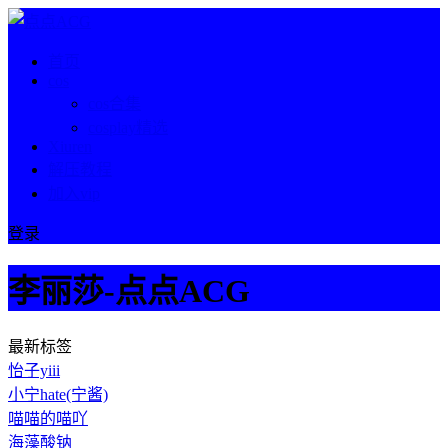
首页
cos
cos合集
cosplay精选
Xiuren
解压教程
加入vip
登录
李丽莎-点点ACG
最新标签
怡子yiii
小宁hate(宁酱)
喵喵的喵吖
海藻酸钠