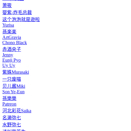
萧筱
婴紫-炸毛总裁
这个泡泡就是逊啦
Yurisa
孫楽楽
ArtGravia
Chono Black
赤酒央子
Jenny
Eunji Pyo
Uy Uy
紫姝Murasaki
一只废喵
贝儿酱Miki
Son Ye-Eun
孫樂樂
Patreon
河北彩花Saika
名濑弥七
水野弥七